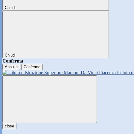
Chiudi
Chiudi
Conferma
Annulla
Conferma
Istituto 
close