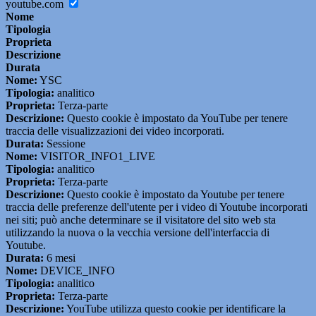
youtube.com
Nome
Tipologia
Proprieta
Descrizione
Durata
Nome:
YSC
Tipologia:
analitico
Proprieta:
Terza-parte
Descrizione:
Questo cookie è impostato da YouTube per tenere
traccia delle visualizzazioni dei video incorporati.
Durata:
Sessione
Nome:
VISITOR_INFO1_LIVE
Tipologia:
analitico
Proprieta:
Terza-parte
Descrizione:
Questo cookie è impostato da Youtube per tenere
traccia delle preferenze dell'utente per i video di Youtube incorporati
nei siti; può anche determinare se il visitatore del sito web sta
utilizzando la nuova o la vecchia versione dell'interfaccia di
Youtube.
Durata:
6 mesi
Nome:
DEVICE_INFO
Tipologia:
analitico
Proprieta:
Terza-parte
Descrizione:
YouTube utilizza questo cookie per identificare la