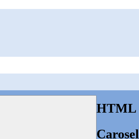
HTML p
Carosel