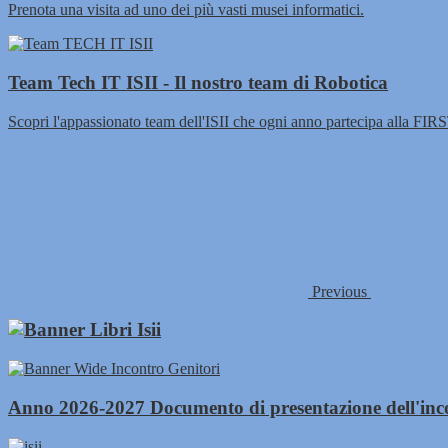
Prenota una visita ad uno dei più vasti musei informatici.
Team Tech IT ISII - Il nostro team di Robotica
Scopri l'appassionato team dell'ISII che ogni anno partecipa alla FI
Previous
Anno 2026-2027 Documento di presentazione dell'inco