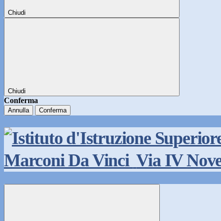
Chiudi
Chiudi
Conferma
Annulla
Conferma
Marconi Da Vinci
Via IV Nov