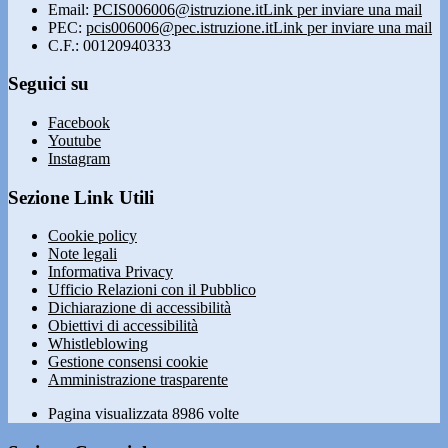
Email:
PCIS006006@istruzione.it
Link per inviare una mail
PEC:
pcis006006@pec.istruzione.it
Link per inviare una mail
C.F.: 00120940333
Seguici su
Facebook
Youtube
Instagram
Sezione Link Utili
Cookie policy
Note legali
Informativa Privacy
Ufficio Relazioni con il Pubblico
Dichiarazione di accessibilità
Obiettivi di accessibilità
Whistleblowing
Gestione consensi cookie
Amministrazione trasparente
Pagina visualizzata
8986
volte