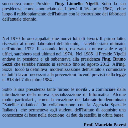
succedeva come Preside l'
ing. Lionello Nigelli
. Sotto la sua
presidenza, come annunciato da Libertà il 16 aprile 1967, ebbe
luogo il raddoppiamento dell'Istituto con la costruzione dei fabbricati
dell'attuale triennio.
Nel 1970 furono appaltati due nuovi lotti di lavori. Il primo lotto,
riservato ai nuovi laboratori del triennio, sarebbe stato ultimato
nell'ottobre 1972. Il secondo lotto, riservato a nuove aule e agli
uffici, sarebbero stati ultimati nel 1974. Nel 1985 il Preside Nigelli
andava in pensione e gli subentrava alla presidenza l'
ing. Bruno
Sozzi
che sarebbe rimasto in servizio fino ad agosto 2012. All'ing.
Sozzi toccò la definitiva modernizzazione dell'Istituto a cominciare
da tutti i lavori necessari alla prevenzioni incendi previsti dalla legge
n. 818 del 7 dicembre 1984 .
Sotto la sua presidenza tante furono le novità , a cominciare dalla
introduzione della nuova specializzazione di Informatica. Alcune
molto particolari , come la creazione del laboratorio denominato
"Satellite didattico" (in collaborazione con la Agenzia Spaziale
Italiana) che permetteva agli studenti dell'Istituto di acquisire una
conoscenza di base nella ricezione di dati da satelliti in orbita bassa.
Prof. Maurizio Pavesi