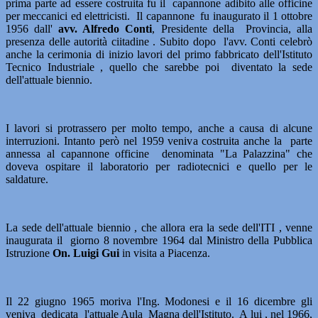
prima parte ad essere costruita fu il capannone adibito alle officine
per meccanici ed elettricisti. Il capannone fu inaugurato il 1 ottobre
1956 dall'
avv. Alfredo Conti
, Presidente della Provincia, alla
presenza delle autorità ciitadine . Subito dopo l'avv. Conti celebrò
anche la cerimonia di inizio lavori del primo fabbricato dell'Istituto
Tecnico Industriale , quello che sarebbe poi diventato la sede
dell'attuale biennio.
I lavori si protrassero per molto tempo, anche a causa di alcune
interruzioni. Intanto però nel 1959 veniva costruita anche la parte
annessa al capannone officine denominata "La Palazzina" che
doveva ospitare il laboratorio per radiotecnici e quello per le
saldature.
La sede dell'attuale biennio , che allora era la sede dell'ITI , venne
inaugurata il giorno 8 novembre 1964 dal Ministro della Pubblica
Istruzione
On. Luigi Gui
in visita a Piacenza.
Il 22 giugno 1965 moriva l'Ing. Modonesi e il 16 dicembre gli
veniva dedicata l'attuale Aula Magna dell'Istituto. A lui , nel 1966,