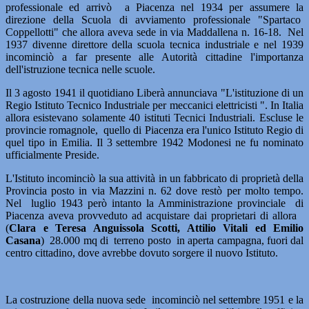
professionale ed arrivò a Piacenza nel 1934 per assumere la
direzione della Scuola di avviamento professionale "Spartaco
Coppellotti" che allora aveva sede in via Maddallena n. 16-18. Nel
1937 divenne direttore della scuola tecnica industriale e nel 1939
incominciò a far presente alle Autorità cittadine l'importanza
dell'istruzione tecnica nelle scuole.
Il 3 agosto 1941 il quotidiano Liberà annunciava "L'istituzione di un
Regio Istituto Tecnico Industriale per meccanici elettricisti ". In Italia
allora esistevano solamente 40 istituti Tecnici Industriali. Escluse le
provincie romagnole, quello di Piacenza era l'unico Istituto Regio di
quel tipo in Emilia. Il 3 settembre 1942 Modonesi ne fu nominato
ufficialmente Preside.
L'Istituto incominciò la sua attività in un fabbricato di proprietà della
Provincia posto in via Mazzini n. 62 dove restò per molto tempo.
Nel luglio 1943 però intanto la Amministrazione provinciale di
Piacenza aveva provveduto ad acquistare dai proprietari di allora
(
Clara e Teresa Anguissola Scotti, Attilio Vitali ed Emilio
Casana
) 28.000 mq di terreno posto in aperta campagna, fuori dal
centro cittadino, dove avrebbe dovuto sorgere il nuovo Istituto.
La costruzione della nuova sede incominciò nel settembre 1951 e la