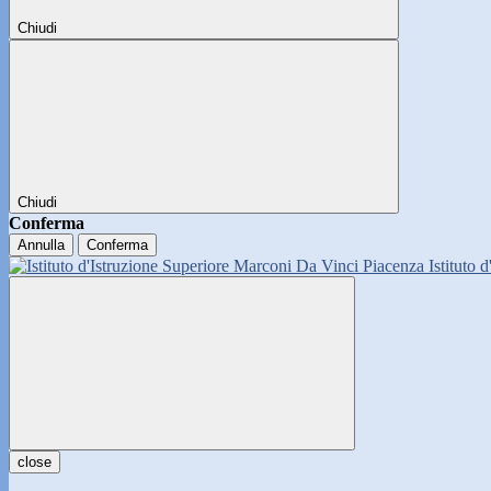
Chiudi
Chiudi
Conferma
Annulla
Conferma
Istituto 
close