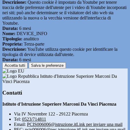
Descrizione:
Questo cookie è impostato da Youtube per tenere
traccia delle preferenze dell'utente per i video di Youtube incorporati
nei siti; può anche determinare se il visitatore del sito web sta
utilizzando la nuova o la vecchia versione dell'interfaccia di
Youtube.
Durata:
6 mesi
Nome:
DEVICE_INFO
Tipologia:
analitico
Proprieta:
Terza-parte
Descrizione:
YouTube utilizza questo cookie per identificare la
tipologia di device utilizzata dall'utente.
Durata:
6 mesi
Accetta tutti
Salva le preferenze
Istituto d'Istruzione Superiore Marconi Da
Vinci Piacenza
Contatti
Istituto d'Istruzione Superiore Marconi Da Vinci Piacenza
Via IV Novembre 122 - 29122 Piacenza
Tel:
0523/714811
Email:
PCIS006006@istruzione.it
Link per inviare una mail
PEC:
pcis006006@pec.istruzione.it
Link per inviare una mail