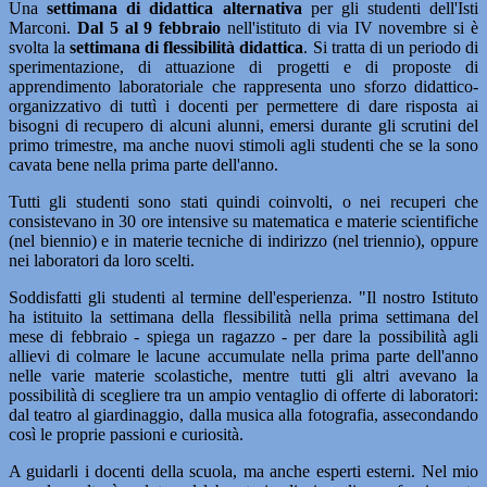
Una
settimana di didattica alter­nativa
per gli studenti dell'Isti
Mar­coni.
Dal 5 al 9 febbraio
nell'istitu­to di via IV novembre si è
svolta la
settimana di flessibilità didattica
. Si tratta di un periodo di
sperimenta­zione, di attuazione di progetti e di proposte di
apprendimento laboratoriale che rappresenta uno sfor­zo didattico-
organizzativo di tuttì i docenti per permettere di dare ri­sposta ai
bisogni di recupero di al­cuni alunni, emersi durante gli scrutini del
primo trimestre, ma an­che nuovi stimoli agli studenti che se la sono
cavata bene nella prima parte dell'anno.
Tutti gli studenti sono stati quindi coinvolti, o nei re­cuperi che
consistevano in 30 ore intensive su matematica e materie scientifiche
(nel biennio) e in materie tecniche di indirizzo (nel triennio), oppure
nei laboratori da loro scelti.
Soddisfatti gli studenti al termine dell'esperienza. "Il no­stro Istituto
ha istituito la settimana della flessibilità nella prima setti­mana del
mese di febbraio - spiega un ragazzo
-
per dare la possibilità agli
allievi di colmare le lacune ac­cumulate nella prima parte dell'an­no
nelle varie materie scolastiche, mentre tutti gli altri avevano la
possibilità di scegliere tra un ampio ventaglio di offerte di laboratori:
dal teatro al giardinaggio, dalla musi­ca alla fotografia, assecondando
co­sì le proprie passioni e curiosità.
A guidarli i docenti della scuola, ma anche esperti esterni. Nel mio