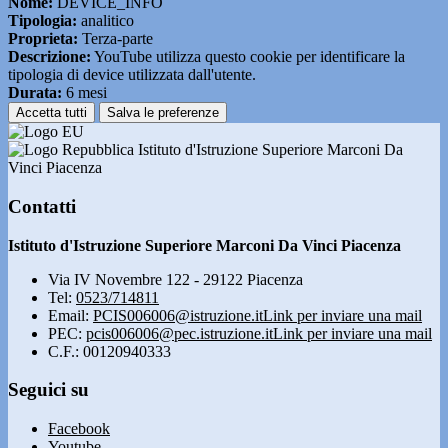
Nome:
DEVICE_INFO
Tipologia:
analitico
Proprieta:
Terza-parte
Descrizione:
YouTube utilizza questo cookie per identificare la
tipologia di device utilizzata dall'utente.
Durata:
6 mesi
Accetta tutti
Salva le preferenze
Istituto d'Istruzione Superiore Marconi Da
Vinci Piacenza
Contatti
Istituto d'Istruzione Superiore Marconi Da Vinci Piacenza
Via IV Novembre 122 - 29122 Piacenza
Tel:
0523/714811
Email:
PCIS006006@istruzione.it
Link per inviare una mail
PEC:
pcis006006@pec.istruzione.it
Link per inviare una mail
C.F.: 00120940333
Seguici su
Facebook
Youtube