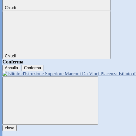
Chiudi
Chiudi
Conferma
Annulla
Conferma
Istituto 
close