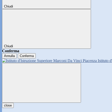
Chiudi
Chiudi
Conferma
Annulla
Conferma
Istituto 
close