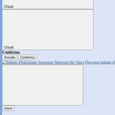
Chiudi
Chiudi
Conferma
Annulla
Conferma
Istituto 
close