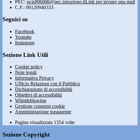
PEC:
pcis006006@pec.istruzione.it
Link per inviare una mail
C.F.: 00120940333
Seguici su
Facebook
Youtube
Instagram
Sezione Link Utili
Cookie policy
Note legali
Informativa Privacy
Ufficio Relazioni con il Pubblico
Dichiarazione di accessibilità
Obiettivi di accessibilità
Whistleblowing
Gestione consensi cookie
Amministrazione trasparente
Pagina visualizzata
1354
volte
Sezione Copyright