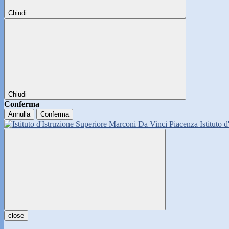
Chiudi
Chiudi
Conferma
Annulla
Conferma
Istituto 
close