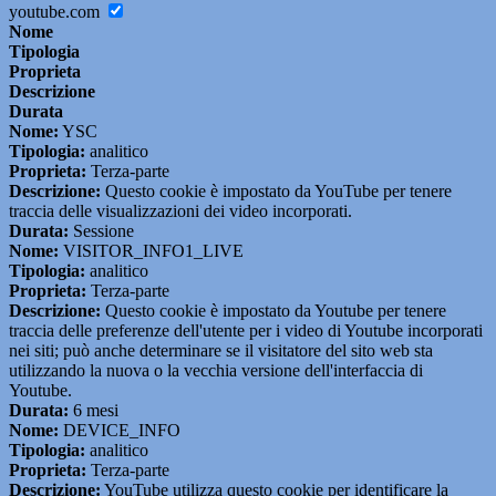
youtube.com
Nome
Tipologia
Proprieta
Descrizione
Durata
Nome:
YSC
Tipologia:
analitico
Proprieta:
Terza-parte
Descrizione:
Questo cookie è impostato da YouTube per tenere
traccia delle visualizzazioni dei video incorporati.
Durata:
Sessione
Nome:
VISITOR_INFO1_LIVE
Tipologia:
analitico
Proprieta:
Terza-parte
Descrizione:
Questo cookie è impostato da Youtube per tenere
traccia delle preferenze dell'utente per i video di Youtube incorporati
nei siti; può anche determinare se il visitatore del sito web sta
utilizzando la nuova o la vecchia versione dell'interfaccia di
Youtube.
Durata:
6 mesi
Nome:
DEVICE_INFO
Tipologia:
analitico
Proprieta:
Terza-parte
Descrizione:
YouTube utilizza questo cookie per identificare la