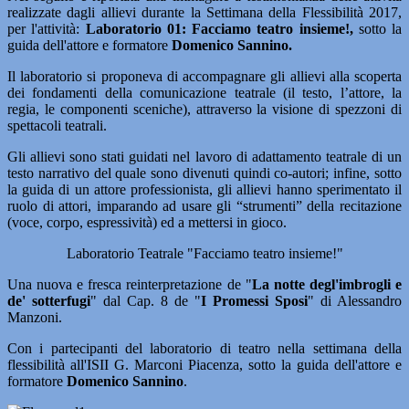
realizzate dagli allievi durante la Settimana della Flessibilità 2017,
per l'attività:
Laboratorio 01:
Facciamo teatro insieme!,
sotto la
guida dell'attore e formatore
Domenico Sannino
.
Il laboratorio si proponeva di accompagnare gli allievi alla scoperta
dei fondamenti della comunicazione teatrale (il testo, l’attore, la
regia, le componenti sceniche), attraverso la visione di spezzoni di
spettacoli teatrali.
Gli allievi sono stati guidati nel lavoro di adattamento teatrale di un
testo narrativo del quale sono divenuti quindi co-autori; infine, sotto
la guida di un attore professionista, gli allievi hanno sperimentato il
ruolo di attori, imparando ad usare gli “strumenti” della recitazione
(voce, corpo, espressività) ed a mettersi in gioco.
Laboratorio Teatrale "Facciamo teatro insieme!"
Una nuova e fresca reinterpretazione de "
La notte degl'imbrogli e
de' sotterfugi
" dal Cap. 8 de "
I Promessi Sposi
" di Alessandro
Manzoni.
Con i partecipanti del laboratorio di teatro nella settimana della
flessibilità all'ISII G. Marconi Piacenza, sotto la guida dell'attore e
formatore
Domenico Sannino
.