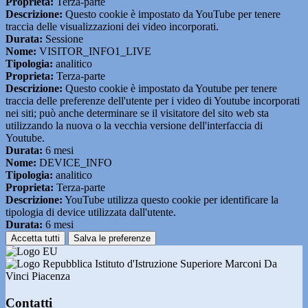
Proprieta:
Terza-parte
Descrizione:
Questo cookie è impostato da YouTube per tenere
traccia delle visualizzazioni dei video incorporati.
Durata:
Sessione
Nome:
VISITOR_INFO1_LIVE
Tipologia:
analitico
Proprieta:
Terza-parte
Descrizione:
Questo cookie è impostato da Youtube per tenere
traccia delle preferenze dell'utente per i video di Youtube incorporati
nei siti; può anche determinare se il visitatore del sito web sta
utilizzando la nuova o la vecchia versione dell'interfaccia di
Youtube.
Durata:
6 mesi
Nome:
DEVICE_INFO
Tipologia:
analitico
Proprieta:
Terza-parte
Descrizione:
YouTube utilizza questo cookie per identificare la
tipologia di device utilizzata dall'utente.
Durata:
6 mesi
Accetta tutti
Salva le preferenze
Istituto d'Istruzione Superiore Marconi Da
Vinci Piacenza
Contatti