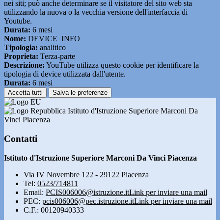
nei siti; può anche determinare se il visitatore del sito web sta
utilizzando la nuova o la vecchia versione dell'interfaccia di
Youtube.
Durata:
6 mesi
Nome:
DEVICE_INFO
Tipologia:
analitico
Proprieta:
Terza-parte
Descrizione:
YouTube utilizza questo cookie per identificare la
tipologia di device utilizzata dall'utente.
Durata:
6 mesi
Accetta tutti
Salva le preferenze
Istituto d'Istruzione Superiore Marconi Da
Vinci Piacenza
Contatti
Istituto d'Istruzione Superiore Marconi Da Vinci Piacenza
Via IV Novembre 122 - 29122 Piacenza
Tel:
0523/714811
Email:
PCIS006006@istruzione.it
Link per inviare una mail
PEC:
pcis006006@pec.istruzione.it
Link per inviare una mail
C.F.: 00120940333