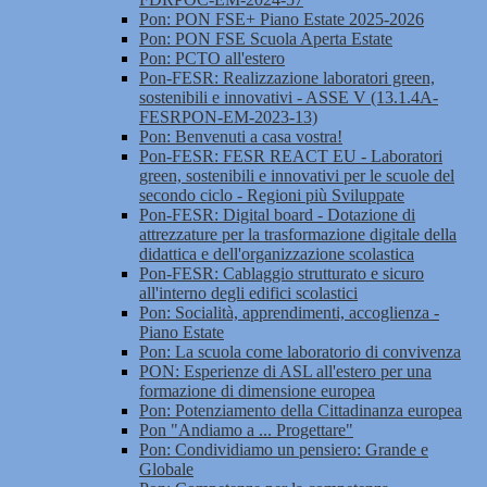
Pon: PON FSE+ Piano Estate 2025-2026
Pon: PON FSE Scuola Aperta Estate
Pon: PCTO all'estero
Pon-FESR: Realizzazione laboratori green,
sostenibili e innovativi - ASSE V (13.1.4A-
FESRPON-EM-2023-13)
Pon: Benvenuti a casa vostra!
Pon-FESR: FESR REACT EU - Laboratori
green, sostenibili e innovativi per le scuole del
secondo ciclo - Regioni più Sviluppate
Pon-FESR: Digital board - Dotazione di
attrezzature per la trasformazione digitale della
didattica e dell'organizzazione scolastica
Pon-FESR: Cablaggio strutturato e sicuro
all'interno degli edifici scolastici
Pon: Socialità, apprendimenti, accoglienza -
Piano Estate
Pon: La scuola come laboratorio di convivenza
PON: Esperienze di ASL all'estero per una
formazione di dimensione europea
Pon: Potenziamento della Cittadinanza europea
Pon "Andiamo a ... Progettare"
Pon: Condividiamo un pensiero: Grande e
Globale