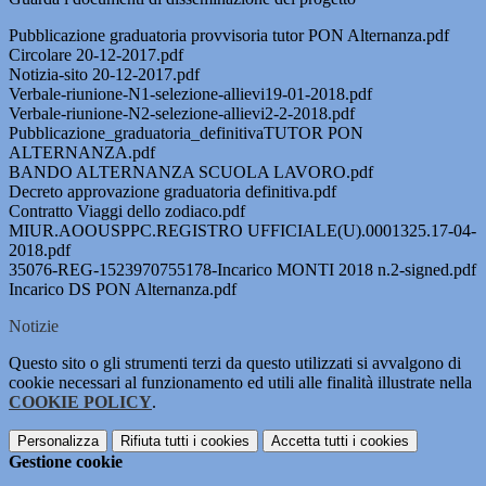
Pubblicazione graduatoria provvisoria tutor PON Alternanza.pdf
Circolare 20-12-2017.pdf
Notizia-sito 20-12-2017.pdf
Verbale-riunione-N1-selezione-allievi19-01-2018.pdf
Verbale-riunione-N2-selezione-allievi2-2-2018.pdf
Pubblicazione_graduatoria_definitivaTUTOR PON
ALTERNANZA.pdf
BANDO ALTERNANZA SCUOLA LAVORO.pdf
Decreto approvazione graduatoria definitiva.pdf
Contratto Viaggi dello zodiaco.pdf
MIUR.AOOUSPPC.REGISTRO UFFICIALE(U).0001325.17-04-
2018.pdf
35076-REG-1523970755178-Incarico MONTI 2018 n.2-signed.pdf
Incarico DS PON Alternanza.pdf
Notizie
Questo sito o gli strumenti terzi da questo utilizzati si avvalgono di
cookie necessari al funzionamento ed utili alle finalità illustrate nella
COOKIE POLICY
.
Personalizza
Rifiuta tutti
i cookies
Accetta tutti
i cookies
Gestione cookie