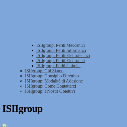
ISIIgroup: Periti Meccanici
ISIIgroup: Periti Informatici
ISIIgroup: Periti Elettrotecnici
ISIIgroup: Periti Elettronici
ISIIgroup: Periti Chimici
ISIIgroup: Chi Siamo
ISIIgroup: Consiglio Direttivo
ISIIgroup: Modalità di Adesione
ISIIgroup: Come Contattarci
ISIIgroup: I Nostri Obiettivi
ISIIgroup