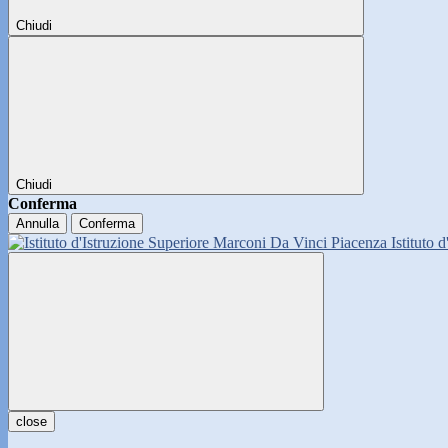
Chiudi
Chiudi
Conferma
Annulla
Conferma
Istituto 
close