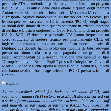
personale ATA e studenti. In particolare, nell’ambito di un progetto
KA121 VET, 38 allievi delle classi quarte e quinte degli indirizzi
Automazione-Elettrotecnica, Informatica, Meccanica-Meccatronica
e Trasporti-Logistica hanno svolto, all’interno dei loro Percorsi per
le Competenze Trasversali e l'Orientamento (PCTO), degli stages
aziendali della durata di tre o quattro settimane in aziende tedesche
di Berlino e Lipsia o ungheresi di Gyor. Nell’ambito di un progetto
KA121 SCH, 15 docenti e personale ATA hanno frequentato un
corso strutturato di inglese tecnico per insegnamento CLIL ed
inglese amministrativo presso un ente di formazione linguistica di
Dublino; due docenti hanno svolto una mobilità di Jobshadowing
presso un istituto scolastico partner spagnolo ed un gruppo di 8
allievi accompagnati da 2 docenti ha svolto una mobilità di tipo
“Group Mobility od School Pupils” presso il Colegio Tres Olivos di
Madrid. Il video seguente riporta le impressioni di alcuni degli allievi
che hanno svolto il loro stage aziendale PCTO presso aziende di
Berlino.
As an accredited school for both the education (SCH) and
vocational training (VET) sectors, in 2021 ISII Marconi carried out
a series of transnational mobilities for teachers, administration staff
and students. In particular, as part of a KA121 VET project, 38
students from the fourth and fifth years of the courses Automation-