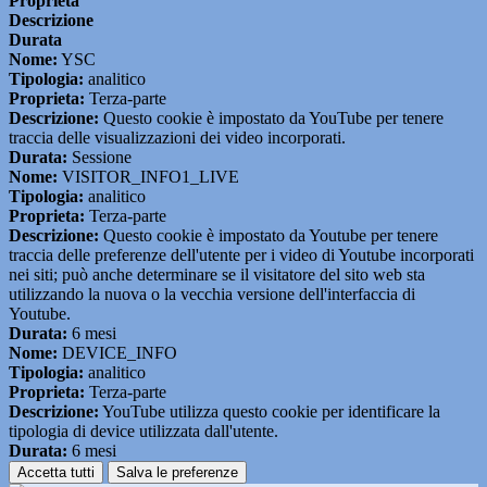
Proprieta
Descrizione
Durata
Nome:
YSC
Tipologia:
analitico
Proprieta:
Terza-parte
Descrizione:
Questo cookie è impostato da YouTube per tenere
traccia delle visualizzazioni dei video incorporati.
Durata:
Sessione
Nome:
VISITOR_INFO1_LIVE
Tipologia:
analitico
Proprieta:
Terza-parte
Descrizione:
Questo cookie è impostato da Youtube per tenere
traccia delle preferenze dell'utente per i video di Youtube incorporati
nei siti; può anche determinare se il visitatore del sito web sta
utilizzando la nuova o la vecchia versione dell'interfaccia di
Youtube.
Durata:
6 mesi
Nome:
DEVICE_INFO
Tipologia:
analitico
Proprieta:
Terza-parte
Descrizione:
YouTube utilizza questo cookie per identificare la
tipologia di device utilizzata dall'utente.
Durata:
6 mesi
Accetta tutti
Salva le preferenze