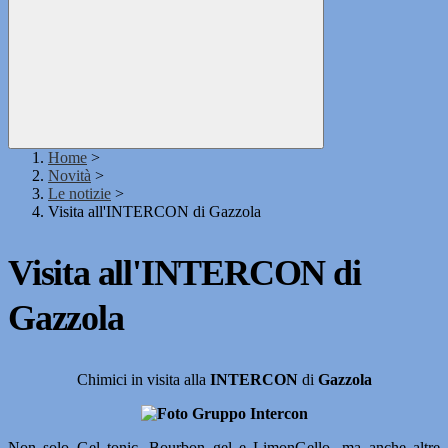
Home
>
Novità
>
Le notizie
>
Visita all'INTERCON di Gazzola
Visita all'INTERCON di
Gazzola
Chimici in visita alla
INTERCON
di
Gazzola
Non solo
Gel tonic
,
Bourbon gel
e
LimonGello
...ma anche altre