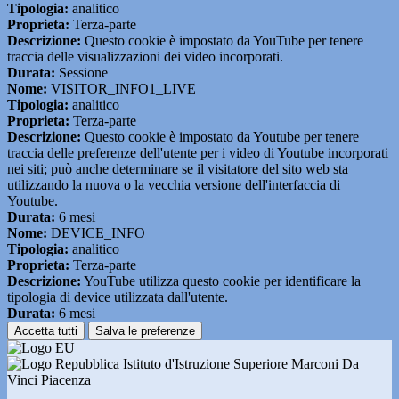
Tipologia:
analitico
Proprieta:
Terza-parte
Descrizione:
Questo cookie è impostato da YouTube per tenere
traccia delle visualizzazioni dei video incorporati.
Durata:
Sessione
Nome:
VISITOR_INFO1_LIVE
Tipologia:
analitico
Proprieta:
Terza-parte
Descrizione:
Questo cookie è impostato da Youtube per tenere
traccia delle preferenze dell'utente per i video di Youtube incorporati
nei siti; può anche determinare se il visitatore del sito web sta
utilizzando la nuova o la vecchia versione dell'interfaccia di
Youtube.
Durata:
6 mesi
Nome:
DEVICE_INFO
Tipologia:
analitico
Proprieta:
Terza-parte
Descrizione:
YouTube utilizza questo cookie per identificare la
tipologia di device utilizzata dall'utente.
Durata:
6 mesi
Accetta tutti
Salva le preferenze
Istituto d'Istruzione Superiore Marconi Da
Vinci Piacenza