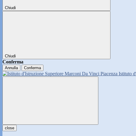
Chiudi
Chiudi
Conferma
Annulla
Conferma
Istituto 
close