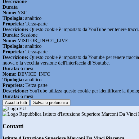
Descrizione
Durata
Nome:
YSC
Tipologia:
analitico
Proprieta:
Terza-parte
Descrizione:
Questo cookie è impostato da YouTube per tenere traccia 
Durata:
Sessione
Nome:
VISITOR_INFO1_LIVE
Tipologia:
analitico
Proprieta:
Terza-parte
Descrizione:
Questo cookie è impostato da Youtube per tenere traccia de
nuova o la vecchia versione dell'interfaccia di Youtube.
Durata:
6 mesi
Nome:
DEVICE_INFO
Tipologia:
analitico
Proprieta:
Terza-parte
Descrizione:
YouTube utilizza questo cookie per identificare la tipologi
Durata:
6 mesi
Accetta tutti
Salva le preferenze
Istituto d'Istruzione Superiore Marconi Da Vinci
Contatti
Istituto d'Istruzione Superiore Marconi Da Vinci Piacenza