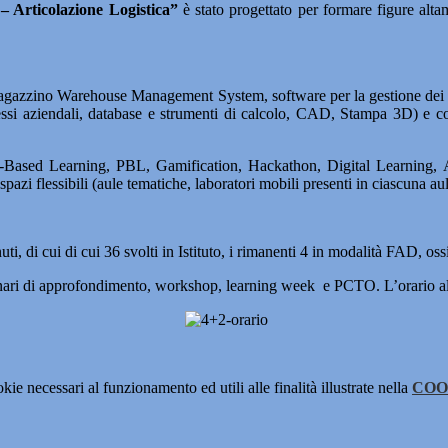
a – Articolazione Logistica”
è stato progettato per formare figure alta
del magazzino Warehouse Management System, software per la gestione dei
si aziendali, database e strumenti di calcolo, CAD, Stampa 3D) e c
m-Based Learning, PBL, Gamification, Hackathon, Digital Learning, 
i flessibili (aule tematiche, laboratori mobili presenti in ciascuna aula,
, di cui di cui 36 svolti in Istituto, i rimanenti 4 in modalità FAD, ossi
minari di approfondimento, workshop, learning week e PCTO. L’orario all
kie necessari al funzionamento ed utili alle finalità illustrate nella
COO