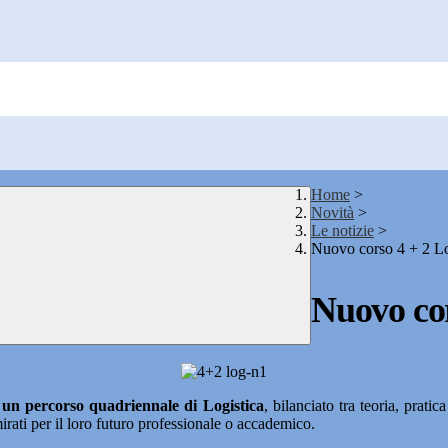
Home
>
Novità
>
Le notizie
>
Nuovo corso 4 + 2 Lo
Nuovo cor
e
un percorso quadriennale di Logistica
, bilanciato tra teoria, prati
mirati per il loro futuro professionale o accademico.