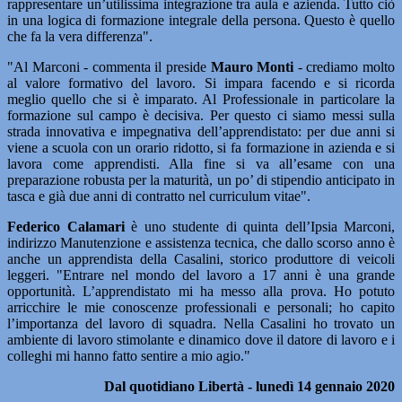
rappresentare un’utilissima integrazione tra aula e azienda. Tutto ciò
in una logica di formazione integrale della persona. Questo è quello
che fa la vera differenza".
"Al Marconi - commenta il preside
Mauro Monti
- crediamo molto
al valore formativo del lavoro. Si impara facendo e si ricorda
meglio quello che si è imparato. Al Professionale in particolare la
formazione sul campo è decisiva. Per questo ci siamo messi sulla
strada innovativa e impegnativa dell’apprendistato: per due anni si
viene a scuola con un orario ridotto, si fa formazione in azienda e si
lavora come apprendisti. Alla fine si va all’esame con una
preparazione robusta per la maturità, un po’ di stipendio anticipato in
tasca e già due anni di contratto nel curriculum vitae".
Federico Calamari
è uno studente di quinta dell’Ipsia Marconi,
indirizzo Manutenzione e assistenza tecnica, che dallo scorso anno è
anche un apprendista della Casalini, storico produttore di veicoli
leggeri. "Entrare nel mondo del lavoro a 17 anni è una grande
opportunità. L’apprendistato mi ha messo alla prova. Ho potuto
arricchire le mie conoscenze professionali e personali; ho capito
l’importanza del lavoro di squadra. Nella Casalini ho trovato un
ambiente di lavoro stimolante e dinamico dove il datore di lavoro e i
colleghi mi hanno fatto sentire a mio agio."
Dal quotidiano Libertà - lunedì 14 gennaio 2020