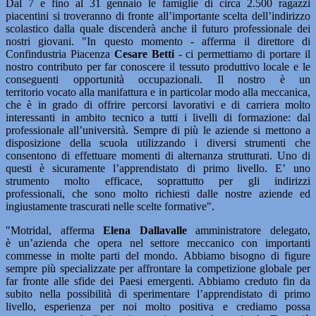
Dal 7 e fino al 31 gennaio le famiglie di circa 2.500 ragazzi
piacentini si troveranno di fronte all’importante scelta dell’indirizzo
scolastico dalla quale discenderà anche il futuro professionale dei
nostri giovani. "In questo momento - afferma il direttore di
Confindustria Piacenza
Cesare Betti
- ci permettiamo di portare il
nostro contributo per far conoscere il tessuto produttivo locale e le
conseguenti opportunità occupazionali. Il nostro è un
territorio vocato alla manifattura e in particolar modo alla meccanica,
che è in grado di offrire percorsi lavorativi e di carriera molto
interessanti in ambito tecnico a tutti i livelli di formazione: dal
professionale all’università. Sempre di più le aziende si mettono a
disposizione della scuola utilizzando i diversi strumenti che
consentono di effettuare momenti di alternanza strutturati. Uno di
questi è sicuramente l’apprendistato di primo livello. E’ uno
strumento molto efficace, soprattutto per gli indirizzi
professionali, che sono molto richiesti dalle nostre aziende ed
ingiustamente trascurati nelle scelte formative".
"Motridal, afferma
Elena Dallavalle
amministratore delegato,
è un’azienda che opera nel settore meccanico con importanti
commesse in molte parti del mondo. Abbiamo bisogno di figure
sempre più specializzate per affrontare la competizione globale per
far fronte alle sfide dei Paesi emergenti. Abbiamo creduto fin da
subito nella possibilità di sperimentare l’apprendistato di primo
livello, esperienza per noi molto positiva e crediamo possa