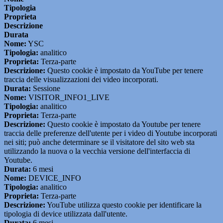
Tipologia
Proprieta
Descrizione
Durata
Nome:
YSC
Tipologia:
analitico
Proprieta:
Terza-parte
Descrizione:
Questo cookie è impostato da YouTube per tenere
traccia delle visualizzazioni dei video incorporati.
Durata:
Sessione
Nome:
VISITOR_INFO1_LIVE
Tipologia:
analitico
Proprieta:
Terza-parte
Descrizione:
Questo cookie è impostato da Youtube per tenere
traccia delle preferenze dell'utente per i video di Youtube incorporati
nei siti; può anche determinare se il visitatore del sito web sta
utilizzando la nuova o la vecchia versione dell'interfaccia di
Youtube.
Durata:
6 mesi
Nome:
DEVICE_INFO
Tipologia:
analitico
Proprieta:
Terza-parte
Descrizione:
YouTube utilizza questo cookie per identificare la
tipologia di device utilizzata dall'utente.
Durata:
6 mesi