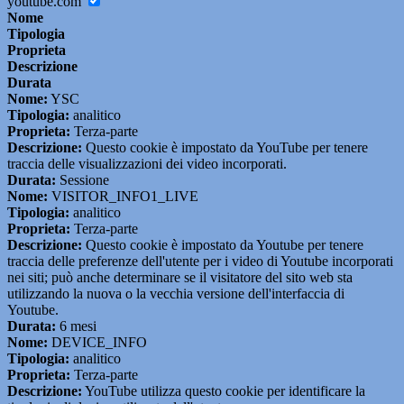
youtube.com
Nome
Tipologia
Proprieta
Descrizione
Durata
Nome:
YSC
Tipologia:
analitico
Proprieta:
Terza-parte
Descrizione:
Questo cookie è impostato da YouTube per tenere
traccia delle visualizzazioni dei video incorporati.
Durata:
Sessione
Nome:
VISITOR_INFO1_LIVE
Tipologia:
analitico
Proprieta:
Terza-parte
Descrizione:
Questo cookie è impostato da Youtube per tenere
traccia delle preferenze dell'utente per i video di Youtube incorporati
nei siti; può anche determinare se il visitatore del sito web sta
utilizzando la nuova o la vecchia versione dell'interfaccia di
Youtube.
Durata:
6 mesi
Nome:
DEVICE_INFO
Tipologia:
analitico
Proprieta:
Terza-parte
Descrizione:
YouTube utilizza questo cookie per identificare la