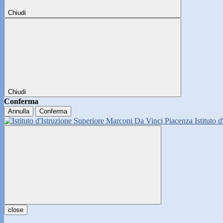
Chiudi
Chiudi
Conferma
Annulla
Conferma
Istituto 
close