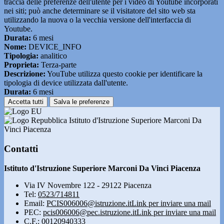
traccia delle preferenze dell'utente per i video di Youtube incorporati
nei siti; può anche determinare se il visitatore del sito web sta
utilizzando la nuova o la vecchia versione dell'interfaccia di
Youtube.
Durata:
6 mesi
Nome:
DEVICE_INFO
Tipologia:
analitico
Proprieta:
Terza-parte
Descrizione:
YouTube utilizza questo cookie per identificare la
tipologia di device utilizzata dall'utente.
Durata:
6 mesi
Accetta tutti
Salva le preferenze
Istituto d'Istruzione Superiore Marconi Da
Vinci Piacenza
Contatti
Istituto d'Istruzione Superiore Marconi Da Vinci Piacenza
Via IV Novembre 122 - 29122 Piacenza
Tel:
0523/714811
Email:
PCIS006006@istruzione.it
Link per inviare una mail
PEC:
pcis006006@pec.istruzione.it
Link per inviare una mail
C.F.: 00120940333