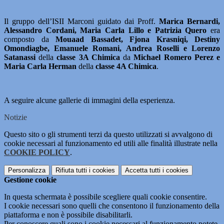
Il gruppo dell’ISII Marconi guidato dai Proff.
Marica Bernardi,
Alessandro Cordani, Maria Carla Lillo e Patrizia Quero
era
composto da
Mouaad Bassadet, Fjona Krasniqi, Destiny
Omondiagbe, Emanuele Romani, Andrea Roselli e Lorenzo
Satanassi
della
classe 3A Chimica
da
Michael Romero Perez e
Maria Carla Herman
della
classe 4A Chimica
.
A seguire alcune gallerie di immagini della esperienza.
Notizie
Questo sito o gli strumenti terzi da questo utilizzati si avvalgono di
cookie necessari al funzionamento ed utili alle finalità illustrate nella
COOKIE POLICY
.
Personalizza
Rifiuta tutti
i cookies
Accetta tutti
i cookies
Gestione cookie
In questa schermata è possibile scegliere quali cookie consentire.
I cookie necessari sono quelli che consentono il funzionamento della
piattaforma e non è possibile disabilitarli.
Per conoscere quali sono i cookie necessari al funzionamento potete