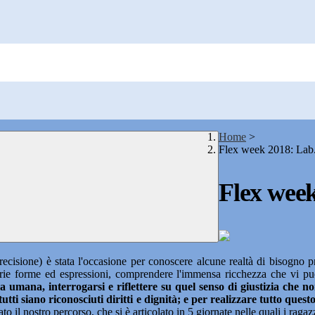
Home
>
Flex week 2018: Lab
Flex week
precisione) è stata l'occasione per conoscere alcune realtà di bisogno p
varie forme ed espressioni, comprendere l'immensa ricchezza che vi può
sona umana, interrogarsi e riflettere su quel senso di giustizia che 
tti siano riconosciuti diritti e dignità; e per realizzare tutto questo
tato il nostro percorso, che si è articolato in 5 giornate nelle quali i raga