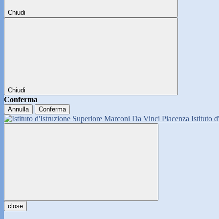
Chiudi
Chiudi
Conferma
Annulla
Conferma
Istituto 
close