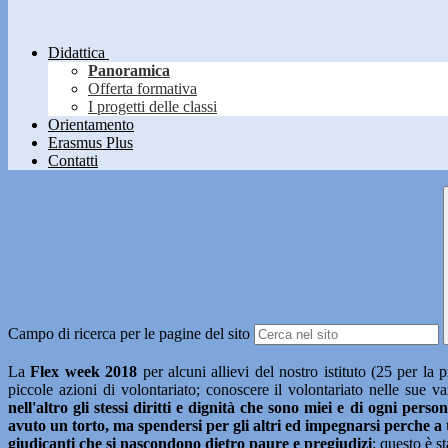
Didattica
Panoramica
Offerta formativa
I progetti delle classi
Orientamento
Erasmus Plus
Contatti
Campo di ricerca per le pagine del sito
La
Flex week 2018
per alcuni allievi del nostro istituto (25 per la 
piccole azioni di volontariato; conoscere il volontariato nelle sue 
nell'altro gli stessi diritti e dignità che sono miei e di ogni per
avuto un torto, ma spendersi per gli altri ed impegnarsi perche a tu
giudicanti che si nascondono dietro paure e pregiudizi
; questo è s