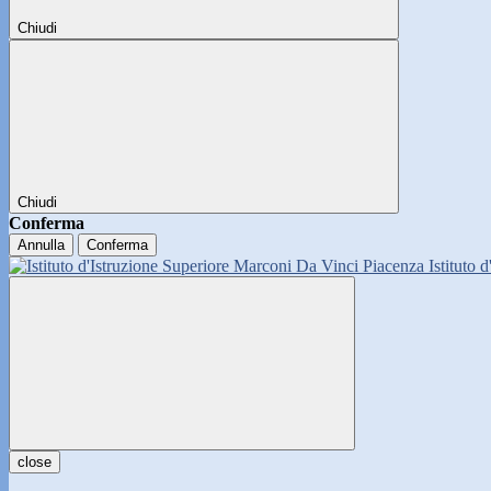
Chiudi
Chiudi
Conferma
Annulla
Conferma
Istituto 
close