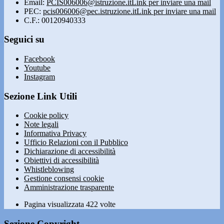
Email:
PCIS006006@istruzione.it
Link per inviare una mail
PEC:
pcis006006@pec.istruzione.it
Link per inviare una mail
C.F.: 00120940333
Seguici su
Facebook
Youtube
Instagram
Sezione Link Utili
Cookie policy
Note legali
Informativa Privacy
Ufficio Relazioni con il Pubblico
Dichiarazione di accessibilità
Obiettivi di accessibilità
Whistleblowing
Gestione consensi cookie
Amministrazione trasparente
Pagina visualizzata
422
volte
Sezione Copyright