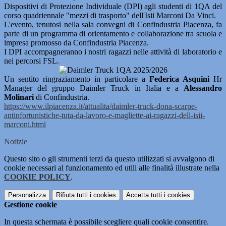
Dispositivi di Protezione Individuale (DPI) agli studenti di 1QA del
corso quadriennale "mezzi di trasporto" dell'Isii Marconi Da Vinci.
L'evento, tenutosi nella sala convegni di Confindustria Piacenza, fa
parte di un programma di orientamento e collaborazione tra scuola e
impresa promosso da Confindustria Piacenza.
I DPI accompagneranno i nostri ragazzi nelle attività di laboratorio e
nei percorsi FSL.
Un sentito ringraziamento in particolare a
Federica Asquini
Hr
Manager del gruppo Daimler Truck in Italia e a
Alessandro
Molinari
di Confindustria.
https://www.ilpiacenza.it/
attualita/daimler-truck-dona-
scarpe-
antinfortunistiche-
tuta-da-lavoro-e-magliette-ai-
ragazzi-dell-isii-
marconi.html
Notizie
Questo sito o gli strumenti terzi da questo utilizzati si avvalgono di
cookie necessari al funzionamento ed utili alle finalità illustrate nella
COOKIE POLICY
.
Personalizza
Rifiuta tutti
i cookies
Accetta tutti
i cookies
Gestione cookie
In questa schermata è possibile scegliere quali cookie consentire.