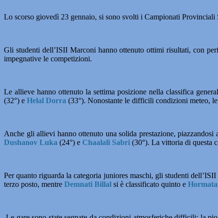
Lo scorso giovedì 23 gennaio, si sono svolti i Campionati Provinciali 
Gli studenti dell’ISII Marconi hanno ottenuto ottimi risultati, con per
impegnative le competizioni.
Le allieve hanno ottenuto la settima posizione nella classifica gener
(32°) e
Helal Dorra
(33°). Nonostante le difficili condizioni meteo, le
Anche gli allievi hanno ottenuto una solida prestazione, piazzandosi al
Dushanov Luka
(24°) e
Chaalali Sabri
(30°). La vittoria di questa 
Per quanto riguarda la categoria juniores maschi, gli studenti dell’ISI
terzo posto, mentre
Demnati Billal
si è classificato quinto e
Hormatal
Le gare sono state segnate da condizioni atmosferiche difficili: la pio