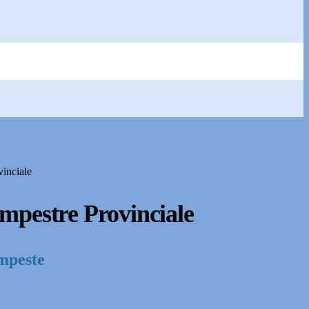
inciale
mpestre Provinciale
mpeste