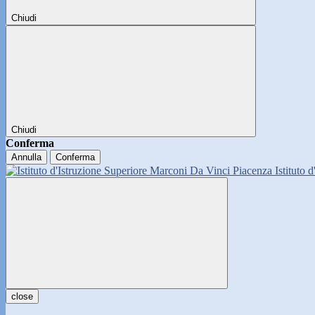
Chiudi
Chiudi
Conferma
Annulla
Conferma
Istituto 
close