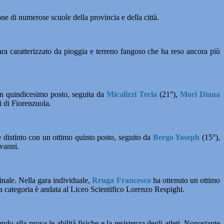
e di numerose scuole della provincia e della città.
 gara caratterizzato da pioggia e terreno fangoso che ha reso ancora più
n quindicesimo posto, seguita da
Micalizzi Tecla
(21°),
Mori Diana
i di Fiorenzuola.
è distinto con un ottimo quinto posto, seguito da
Bergo Yoseph
(15°),
ovanni.
finale. Nella gara individuale,
Rruga Francesco
ha ottenuto un ottimo
ta categoria è andata al Liceo Scientifico Lorenzo Respighi.
o alla prova le abilità fisiche e la resistenza degli atleti. Nonostante