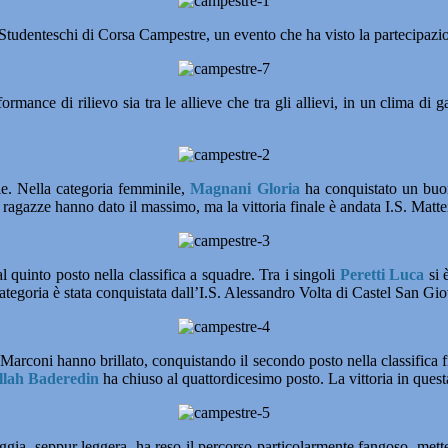
Studenteschi di Corsa Campestre, un evento che ha visto la partecipazion
formance di rilievo sia tra le allieve che tra gli allievi, in un clima di
ale. Nella categoria femminile,
Magnani Gloria
ha conquistato un buo
 ragazze hanno dato il massimo, ma la vittoria finale è andata I.S. Matte
 quinto posto nella classifica a squadre. Tra i singoli
Peretti Luca
si 
categoria è stata conquistata dall’I.S. Alessandro Volta di Castel San Gi
I Marconi hanno brillato, conquistando il secondo posto nella classifica 
lah Baderedin
ha chiuso al quattordicesimo posto. La vittoria in ques
ggia, seppur leggera, ha reso il percorso particolarmente fangoso, mettend