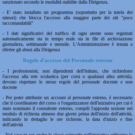
sanzionato secondo le modalità stabilite dalla Dirigenza.
- E' stato installato un programma (soprattutto per la tutela dei
minori) che blocca l'accesso alla maggior parte dei siti "poco
raccomandabili"
- I dati significativi del traffico di ogni utente sono registrati
automaticamente sia in tempo reale sia in file di archiviazione
giornaliera, settimanale e mensile. L'Amministrazione è tenuta a
riferire gli abusi alla Dirigenza
Regole d'accesso del Personale esterno
- I professionisti, non dipendenti dell'Istituto, che richiedono
l'accesso alla rete scolastica (per corsi o qualsiasi altra attività),
devono rispettare le stesse regole del personale docente e non
docente
- Per poter attribuire un account al personale esterno, è necessario
che il coordinatore del corso o l'organizzatore dell'iniziativa per cui è
stato nominato il consulente esterno, compili l'apposita sezione nel
modulo di richiesta almeno due giorni prima dell'inizio dell'attività,
indicando in dettaglio le ore richieste, la data d'inizio e fine
dell'attività
- Nel caso in cui anche le classi coinvolte nell'iniziativa utilizzino la