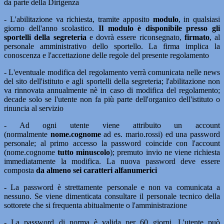
da parte della Dirigenza
- L'abilitazione va richiesta, tramite apposito
modulo
, in qualsiasi
giorno dell'anno scolastico.
Il modulo è disponibile presso gli
sportelli della segreteria
e dovrà essere riconsegnato,
firmato
, al
personale amministrativo dello sportello. La firma implica la
conoscenza e l'accettazione delle regole del presente regolamento
- L'eventuale modifica del regolamento verrà comunicata nelle news
del sito dell'istituto e agli sportelli della segreteria; l'abilitazione non
va rinnovata annualmente nè in caso di modifica del regolamento;
decade solo se l'utente non fa più parte dell'organico dell'istituto o
rinuncia al servizio
- Ad ogni utente viene attribuito un account
(normalmente
nome.cognome
ad es. mario.rossi) ed una password
personale; al primo accesso la password coincide con l'account
(nome.cognome
tutto minuscolo
); premuto invio ne viene richiesta
immediatamente la modifica. La nuova password deve essere
composta
da almeno sei caratteri alfanumerici
-
La password è strettamente personale e non va comunicata a
nessuno. Se viene dimenticata consultare il personale tecnico della
sottorete che si frequenta abitualmente o l'amministrazione
- La password di norma è valida per 60 giorni. L'utente può