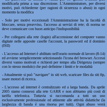
modificarla prima a sua discrezione. L'Amministratore, per diversi
motivi, può richiederne (per ragioni di sicurezza o abusi) in ogni
momento la modifica
- Solo per motivi eccezionali l'Amministrazione ha la facoltà di
bloccare, senza preavviso, l'accesso ai servizi di rete; di norma ne
deve comunicare con buon anticipo l'indisponibilità
- Per collegarsi alla rete (login) all'accensione del computer vanno
digitate nelle apposite caselle l'account, la password ed il dominio
(ISII)
- L'accesso ad Internet è abilitato nell'orario normale di lavoro (8-14)
ed avviene semplicemente selezionando l'icona del browser. Accessi
diversi vanno motivati e richiesti per tempo alla Dirigenza (sempre
con lo stesso modulo) che può definirne i limiti e le modalità
- Attualmente si può "navigare" in siti web, scaricare files da siti ftp,
usare motori di ricerca.
- L'accesso ad internet è centralizzato ed a larga banda. Da aprile
2005 siamo connessi alla rete GARR e non abbiamo più costi di
tariffa telefonica. Tuttavia si raccomanda a tutti un uso
esclusivamente professionale ed attinente alle attività didattiche (la
larghezza di banda è una risorsa per tutti). Ogni abuso verrà