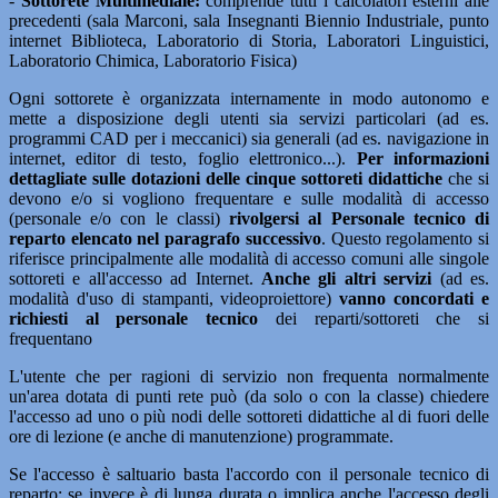
-
Sottorete Multimediale:
comprende tutti i calcolatori esterni alle
precedenti (sala Marconi, sala Insegnanti Biennio Industriale, punto
internet Biblioteca, Laboratorio di Storia, Laboratori Linguistici,
Laboratorio Chimica, Laboratorio Fisica)
Ogni sottorete è organizzata internamente in modo autonomo e
mette a disposizione degli utenti sia servizi particolari (ad es.
programmi CAD per i meccanici) sia generali (ad es. navigazione in
internet, editor di testo, foglio elettronico...).
Per informazioni
dettagliate sulle dotazioni delle cinque sottoreti didattiche
che si
devono e/o si vogliono frequentare e sulle modalità di accesso
(personale e/o con le classi)
rivolgersi al Personale tecnico di
reparto elencato nel paragrafo successivo
. Questo regolamento si
riferisce principalmente alle modalità di accesso comuni alle singole
sottoreti e all'accesso ad Internet.
Anche gli altri servizi
(ad es.
modalità d'uso di stampanti, videoproiettore)
vanno concordati e
richiesti al personale tecnico
dei reparti/sottoreti che si
frequentano
L'utente che per ragioni di servizio non frequenta normalmente
un'area dotata di punti rete può (da solo o con la classe) chiedere
l'accesso ad uno o più nodi delle sottoreti didattiche al di fuori delle
ore di lezione (e anche di manutenzione) programmate.
Se l'accesso è saltuario basta l'accordo con il personale tecnico di
reparto; se invece è di lunga durata o implica anche l'accesso degli