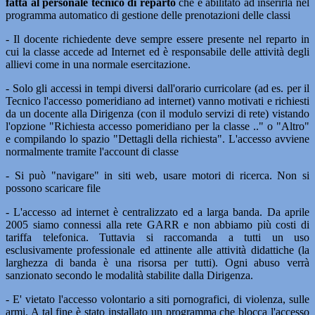
fatta al personale tecnico di reparto
che è abilitato ad inserirla nel
programma automatico di gestione delle prenotazioni delle classi
- Il docente richiedente deve sempre essere presente nel reparto in
cui la classe accede ad Internet ed è responsabile delle attività degli
allievi come in una normale esercitazione.
- Solo gli accessi in tempi diversi dall'orario curricolare (ad es. per il
Tecnico l'accesso pomeridiano ad internet) vanno motivati e richiesti
da un docente alla Dirigenza (con il modulo servizi di rete) vistando
l'opzione "Richiesta accesso pomeridiano per la classe .." o "Altro"
e compilando lo spazio "Dettagli della richiesta". L'accesso avviene
normalmente tramite l'account di classe
- Si può "navigare" in siti web, usare motori di ricerca. Non si
possono scaricare file
- L'accesso ad internet è centralizzato ed a larga banda. Da aprile
2005 siamo connessi alla rete GARR e non abbiamo più costi di
tariffa telefonica. Tuttavia si raccomanda a tutti un uso
esclusivamente professionale ed attinente alle attività didattiche (la
larghezza di banda è una risorsa per tutti). Ogni abuso verrà
sanzionato secondo le modalità stabilite dalla Dirigenza.
- E' vietato l'accesso volontario a siti pornografici, di violenza, sulle
armi. A tal fine è stato installato un programma che blocca l'accesso